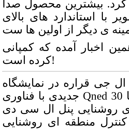
 کرد. بیشترین محصول صدا
ا استاندارد های بالای THX تولید کرد. و در چند
 اخبار آمده که کمپانی NAD هم اعلام ورشکستی
کرده است!
ال جی قراره در نمایشگاه CES 2021 از نمایشگرهای LCD
جدیدی با فناوری Qned رونمایی کند, در این نمایشگرها تا 30
ی روشنایی پنل ال سی دی
کنترل منطقه ای روشنایی