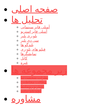
صفحه اصلی
تحلیل ها
آمپلی فایر سینمایی
آمپلی فایر استریو
بلو-ری پلیر
سی دی پلیر
بلندگو ها
فیلم های بلو-ری
نمایشگرها
کابل
غیره
زیر مجموعه ها
نظرات شخصی ما
مطالب مخاطبین
اخبار و رویدادها
آنچه باید بدانید
مشاوره