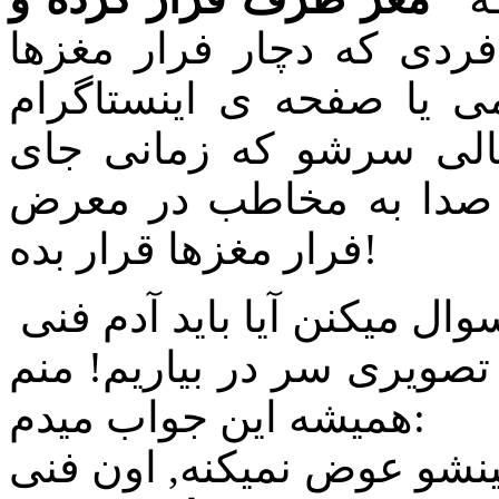
فردی که دچار فرار مغزها
ی یا صفحه ی اینستاگرام
لی سرشو که زمانی جای
 صدا به مخاطب در معرض
فرار مغزها قرار بده!
بعضی از دوستان ایمیل میزنن و سوال میکنن آیا باید آدم فنی
تصویری سر در بیاریم! منم
همیشه این جواب میدم:
چرخ ماشينشو عوض نميکنه, اون فنی