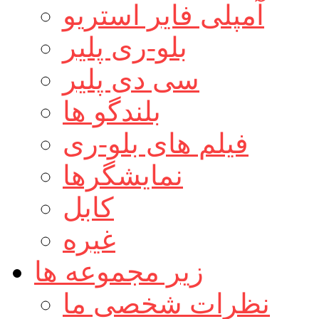
آمپلی فایر استریو
بلو-ری پلیر
سی دی پلیر
بلندگو ها
فیلم های بلو-ری
نمایشگرها
کابل
غیره
زیر مجموعه ها
نظرات شخصی ما