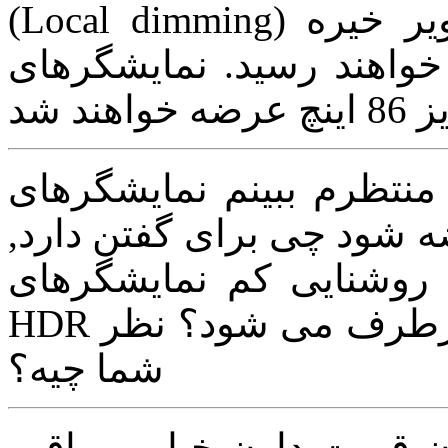
(Local dimming) تا 2500 نقطه به کنتراست تصویر خیره
نده ی 1,000,000:1 خواهند رسید. نمایشگرهای QNED در
م ببینم نمایشگرهای QD-OLED سامسونگ
هست در سال 2021 عرضه شود چی برای گفتن دارد,
ایی کم نمایشگرهای OLED بروی محتوای
HDR توسط فناوری جدید سامسونگ برطرف می شود؟ نظر
شما چیه؟
ن قیمت دارن خیلی مراقب