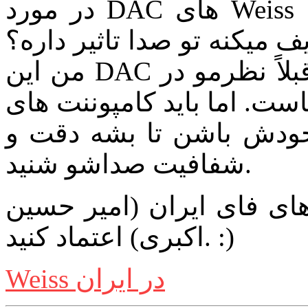
در مورد DAC های Weiss از من سوال میکنن که آیا واقعاً
 میکنه تو صدا تاثیر داره؟
من این DAC در شرایط نمایشگاهی شنیدم و قبلاً نظرمو در
ست. اما باید کامپوننت های
ودش باشن تا بشه دقت و
شفافیت صداشو شنید.
ای فای ایران (امیر حسین
اکبری) اعتماد کنید. :)
Weiss در ایران