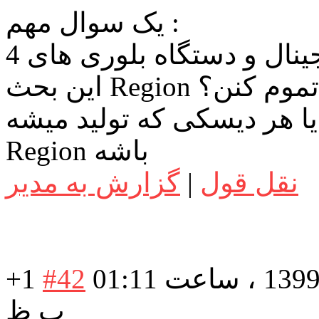
یک سوال مهم :
در فیلمهای اورجینال و دستگاه بلوری های 4K UHD نمیخوان
یا هر دیسکی که تولید میشه All
Region باشه
نقل قول
|
گزارش به مدیر
در تاریخ: دوشنبه 13 بهمن 1399 ، ساعت 01:11
#42
+1
ب ظ