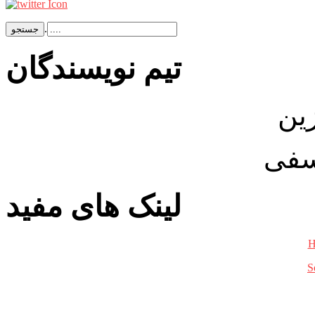
.
تيم نويسندگان
ین
سفی
لینک های مفید
H
S