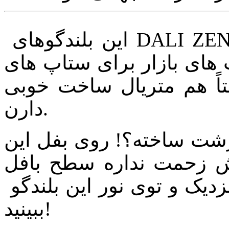
این بلندگوهای DALI ZENSOR با این که بسیار بلندگوهای
ای بازار برای ستاپ های
اً هم متریال ساخت خوبی
دارن.
ر زشت ساخته؟! روی بفل این
دش زحمت نداره سطح بافل
زدیک و توی نور این بلندگو
ببینید!