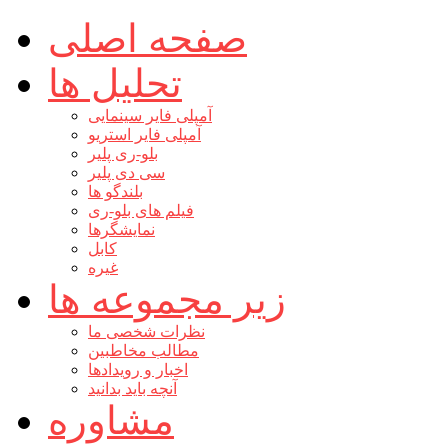
صفحه اصلی
تحلیل ها
آمپلی فایر سینمایی
آمپلی فایر استریو
بلو-ری پلیر
سی دی پلیر
بلندگو ها
فیلم های بلو-ری
نمایشگرها
کابل
غیره
زیر مجموعه ها
نظرات شخصی ما
مطالب مخاطبین
اخبار و رویدادها
آنچه باید بدانید
مشاوره