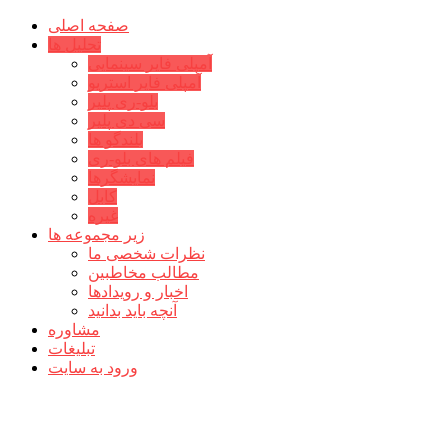
صفحه اصلی
تحلیل ها
آمپلی فایر سینمایی
آمپلی فایر استریو
بلو-ری پلیر
سی دی پلیر
بلندگو ها
فیلم های بلو-ری
نمایشگرها
کابل
غیره
زیر مجموعه ها
نظرات شخصی ما
مطالب مخاطبین
اخبار و رویدادها
آنچه باید بدانید
مشاوره
تبلیغات
ورود به سایت