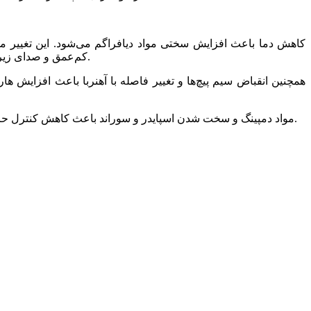
کاهش دما باعث افزایش سختی مواد دیافراگم می‌شود. این تغییر مد
کم‌عمق و صدای زیر ممکن است تیز و خشن شنیده شود. دیافراگم‌های کاغذی یا پلیمر در دمای پایین می‌توانند ترک بردارند که باعث ایجاد نویز و اعوجاج می‌شود.
همچنین انقباض سیم‌ پیچ‌ها و تغییر فاصله با آهنربا باعث افزای
مواد دمپینگ و سخت شدن اسپایدر و سوراند باعث کاهش کنترل حرکت دیافراگم می‌شود و ارتعاشات ناخواسته افزایش می‌یابد. نتیجه آن ایجاد صداهای خشن، نویز مکانیکی و کاهش وضوح جزئیات صدا است.