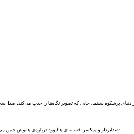
دنیای پرشکوه سینما، جایی که تصویر نگاه‌ها را جذب می‌کند، صدا است که جان و عمق به آن می‌بخشد.
در یکی از گفتگوهای پادکستی، گرگ پی راسل (Greg P. Russell) صدابردار و میکسر افسانه‌ای هالیوود درباره‌ی هابوش چنین می‌گوید: