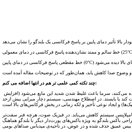
چند تکته کمی علمی تر هم در انتها اضافه می کنم:
تغییر رفتار رئولوژیک در توییترهای دارای فروسیال: در توییترهایی که برای خنک‌ سازی سیم‌پیچ از روغن‌های مغناطیسی (فروسیال) استفاده می‌کنند، سرما باعث غلیظ شدن شدید این مایع می‌شود (افزایش
. در اصطلاح مهندسی، سیستم دچار میرایی بیش‌ ازحد (Over-damping) می‌شود
امپلایِنس سیستم کاهش می‌یابد. در فیزیک صوت، هرچه فنر سفت‌تر
حی باکس بلندگو به‌ ویژه باکس‌های پورت‌دار دیگر با بلندگو هماهنگ