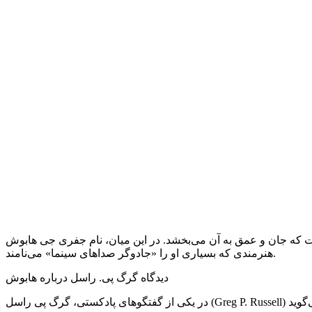
 در این میان، نام جفری جی هابوش (Jeffrey J. Haboush) در کنار بزرگ‌ترین طراحان صدا می‌درخشد؛
هنرمندی که بسیاری او را «جادوگر صداهای سینما» می‌نامند.
دیدگاه گرگ پی. راسل درباره هابوش