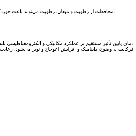
محافظت از رطوبت و میعان: رطوبت می‌تواند باعث خوردگی سیم‌پیچ‌ها و کاهش وضوح صدا شود. اگر مدت طولانی از بلندگو در فصل سرما استفاده نمی کنید, استفاده از کاور محافظ توصیه می‌شود.
دمای پایین تأثیر مستقیم بر عملکرد مکانیکی و الکترومغناطیسی 
فرکانسی، وضوح، داینامیک و افزایش اعوجاج و نویز می‌شود. رعای