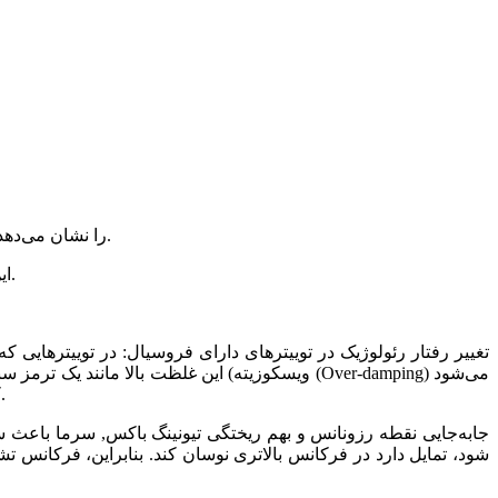
خط مقطعی پاسخ فرکانسی در دمای پایین (0°C) را نشان می‌دهد، که کاهش انرژی در فرکانس‌های پایین و افزایش خفیف در فرکانس‌های بالا دیده می‌شود.
این تغییرات باعث می‌شوند صدای بم ضعیف‌تر، صدای زیر کمی خشن‌تر و وضوح صدا کاهش یابد، همان‌طور که در توضیحات مقاله آمده است.
ویسکوزیته) این غلظت بالا مانند یک ترمز سنگین 
که نتیجه‌ی آن، از بین رفتن جزئیات بسیار سریع موسیقی (میکرو داینامیک‌ها) و ایجاد نوعی تأخیر و لکه زمانی در پخش فرکانس‌های بالا است.
جابه‌جایی نقطه رزونانس و بهم‌ ریختگی تیونینگ باکس, سرما باعث
شود، تمایل دارد در فرکانس بالاتری نوسان کند. بنابراین، فرکانس تش