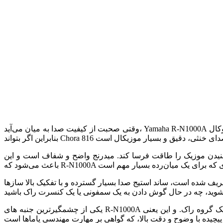
Chora 816
بنابراین اگر بتواند
شنیدن موزیک را طاقت فرسا کند. میدرنج واضح و شفاف است و این
ف شده است، ساند استیج صدا بسیار گسترده و با تفکیک بالا سازها
یکی از چشمگیرترین جنبه های R-N1000A تطبیق پذیری آن است. تمام انواع موسیقی را به یک اندازه خوب اجرا می کند، از ظرافت های یک قطعه پیانو سولو گرفته تا انرژی کامل یک گروه راک. و این یعنی