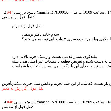
—
پاسخ: بررسی Yamaha R-N1000A
#47
+2
نقل قول از یوسفی :
نقل قول از شهرام:
سلام خانم دکتر یوسفی
وی ویلسون اودیو سری ۷ وات پاپی توصیه می کنید؟
بلندگوی بسیار قدیمی هست و ریسک خرید بالایی دارد.
نقل قول
|
گزارش به مدیر
—
پاسخ: بررسی Yamaha R-N1000A
#48
+4
نقل قول از محسن: