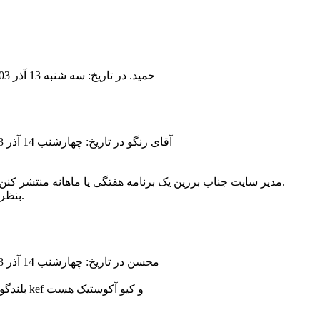
حمید.
در تاریخ: سه شنبه 13 آذر 1403 ، ساعت 04:09 ق ظ
آقای رنگو
در تاریخ: چهارشنب 14 آذر 1403 ، ساعت 05:09 ق ظ
مدیر سایت جناب برزین یک برنامه هفتگی یا ماهانه منتشر کنن که من مخاطب بدونم مثلا ای هفته یک مطلب در فلان موضوع داریم.
بنظرم اینجوری خیلی سایت پویا تر میشه.البته پویا هستا منظورم پویاتر بود.
محسن
در تاریخ: چهارشنب 14 آذر 1403 ، ساعت 06:09 ق ظ
بلندگوی اکتیو رو میزی چند برند مطرح در بازار پیدا میشن و من نظرم روی kef و کیو آکوستیک هست