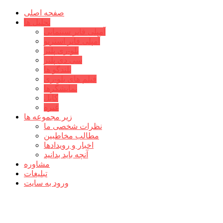
صفحه اصلی
تحلیل ها
آمپلی فایر سینمایی
آمپلی فایر استریو
بلو-ری پلیر
سی دی پلیر
بلندگو ها
فیلم های بلو-ری
نمایشگرها
کابل
غیره
زیر مجموعه ها
نظرات شخصی ما
مطالب مخاطبین
اخبار و رویدادها
آنچه باید بدانید
مشاوره
تبلیغات
ورود به سایت