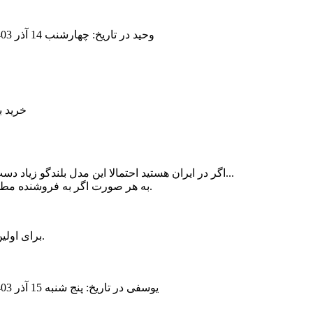
وحید
در تاریخ: چهارشنب 14 آذر 1403 ، ساعت 10:09 ب ظ
خرید بلندگ
اگر در ایران هستید احتمالا این مدل بلندگو زیاد دست به دست شده و تعویض قطعه با قطعات غیر اصلی هم داشته...
به هر صورت اگر به فروشنده مطمئن هستید و صدای این بلندگو را می پسندید انتخاب با شماست.
برای اولین بار هست که بنده از این همه تجربه و دانش شما حیرت میکنم.آفرین.
یوسفی
در تاریخ: پنج شنبه 15 آذر 1403 ، ساعت 03:09 ب ظ