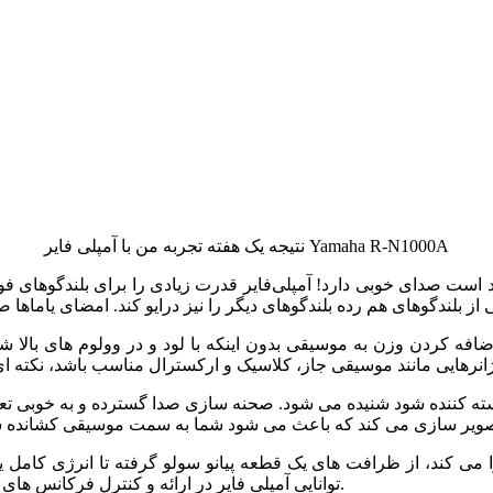
نتیجه یک هفته تجربه من با آمپلی فایر Yamaha R-N1000A
ه‌ صورت بی‌سابقه ای که از یاماها بعید است صدای خوبی دارد! آمپلی‌فایر قدرت زیادی را برای بلندگوهای
افه کردن وزن به موسیقی بدون اینکه با لود و در وولوم های بالا 
ته کننده شود شنیده می شود. صحنه سازی صدا گسترده و به خوبی تعری
توانایی آمپلی فایر در ارائه و کنترل فرکانس های پیچیده با وضوح و دقت بالا، که گواهی بر مهارت مهندسی یاماها است.