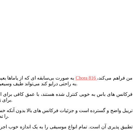
من فراهم می‌کند،
Chora 816
فوکال
وقتی صحبت از کیفیت صدا به میان می‌آید، Yamaha R-N1000A ب
به راحتی درایو کند می‌تواند طیف وسیعی از بلندگوهای هم رده بلندگوهای دیگر را نیز درایو کند. امضای یاماها صدای خنثی، دقیق و بسیار موزیکال است.
فرکانس های باس به خوبی کنترل شده هستند، با عمق کافی برای اض
باعث می‌شود که R-N1000A برای ژانرهایی مانند موسیقی جاز، کلاسیک و ارکسترال مناسب باشد، نکته ای که برای یک میان‌رده بسیار مهم است.
تریبل واضح و گسترده است و جزئیات فرکانس های بالا بدون آنکه خس
را تصویر سازی می کند که باعث می شود شما به سمت موسیقی کشانده شوید، چه در حال گوش دادن به یک سمفونی یا یک کنسرت راک باشید.