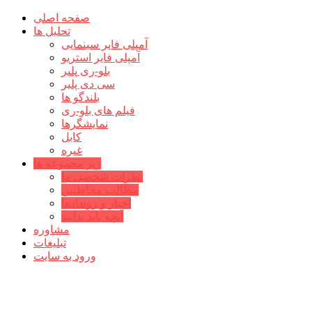
صفحه اصلی
تحلیل ها
آمپلی فایر سینمایی
آمپلی فایر استریو
بلو-ری پلیر
سی دی پلیر
بلندگو ها
فیلم های بلو-ری
نمایشگرها
کابل
غیره
زیر مجموعه ها
نظرات شخصی ما
مطالب مخاطبین
اخبار و رویدادها
آنچه باید بدانید
مشاوره
تبلیغات
ورود به سایت