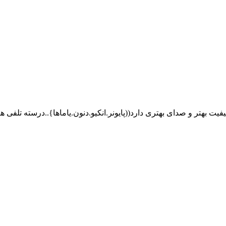
فیت بهتر و صدای بهتری دارد((پایونر.انکیو.دنون.یاماها}..درسته تلف