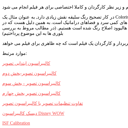
در کار تصحیح رنگ سلیقه نقش زیادی دارد, به عنوان مثال یک Colorist که در صنعت سینمای چین کار می کند, نمیتواند در استودیوهای اروپایی کار کند, اما در صنعت هالیوود می تواند. در آسیا و آمریکا کارگردان
گ های کمی سرد و فضاهای دراماتیک است. به همین دلیل هست که در
ر هالیوود اصلاح رنگ شده است هستیم. (در مطالب مروط به بررسی
بلوری ها به این موضوع پرداختیم)
موارد مرتبط:
کالیبراسیون ابتدایی تصویر
کالیبراسیون تصویر-بخش دوم
کالیبراسیون تصویر - بخش سوم
کالیبراسیون تصویر بخش چهارم
تفاوت تنظیمات تصویر با کالیبراسیون تصویر
دیسک کالیبراسیون Disney WOW
ISF Calibration