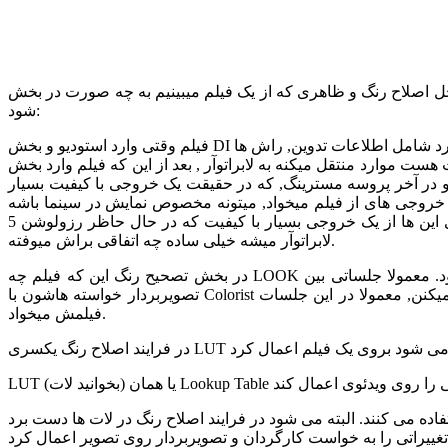
 ظاهری که از یک فیلم میبینیم به چه صورت در بخش DI استودیوها انجام می
شود:
فیلم وقتی وارد استودیو و بخش DI میشه, به صورت یک هارد شامل اطلاعات تدوین, راش ها VFX ها و هرچی که مربوط به فیلم هست تحویل بخش آرشیو می شود, تدوینگر هم به صورت یک فایل XML یا EDL
به لابراتوآر , بعد از این که فیلم وارد بخش DI شد پروسه ای به اسم "Conform" یا مطابقت روش انجام میشه, کامفورم در واقع بازسازی تایم لاین و ادیت تدوینگر در
و در آخر پروسه مسترینگ, که در حقیقت یک خروجی با کیفیت بسیار
های از فیلم میخواد, میتونه مخصوص نمایش در سینما باشه DCP میتونه
بلوری باشه, دی وی دی باشه یا نسخه مخصوص استریم آنلاین, ولی همه ی این ها از یک خروجی بسیار با کیفیت که در حال حاظر رزولوشن 5K است شکل میگیره, این میشه پروسه یک فیلم که وقتی وارد
لابراتوآر میشه خیلی ساده چه اتفاقی براش میوفته.
در بخش تصحیح رنگ این که فیلم چه LOOK داشته باشه زیر نظر فیلم بردار و کارگردان انجام می شود. معمولا جلساتی بین Colorist و تصویربردار یا کارگردان برگذار می شود. در این جلسات کارگردان و
تصویربردار خواسته هاشون با Colorist مطرح میکنن, معمولا در این جلسات LOOK های مختلفی از طرف Colorist پیشنهاد داده میشه, اما در نهایت این خواست کارگردان هست که چه رنگ و ظاهری برای
فیلمش میخواد.
ه می کنند. البته می شود در فرایند اصلاح رنگ در لات ها دست برد