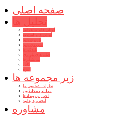
صفحه اصلی
تحلیل ها
آمپلی فایر سینمایی
آمپلی فایر استریو
بلو-ری پلیر
سی دی پلیر
بلندگو ها
فیلم های بلو-ری
نمایشگرها
کابل
غیره
زیر مجموعه ها
نظرات شخصی ما
مطالب مخاطبین
اخبار و رویدادها
آنچه باید بدانید
مشاوره