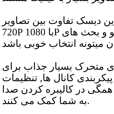
ین دیسک تفاوت بین تصاویر
720P با 1080P واقعی است, که حتما برای دمو و بحث های
ی متحرک بسیار جذاب برای
یکربندی کانال ها, تنظیمات
همگی در کالیبره کردن صدا
به شما کمک می کنند.