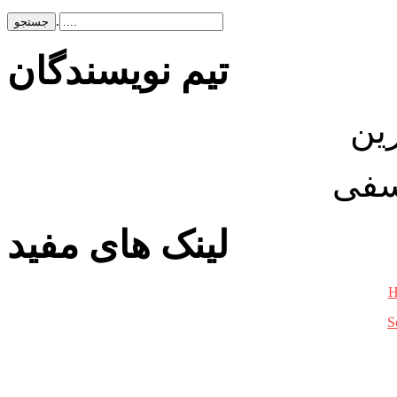
.
تيم نويسندگان
ین
سفی
لینک های مفید
H
S