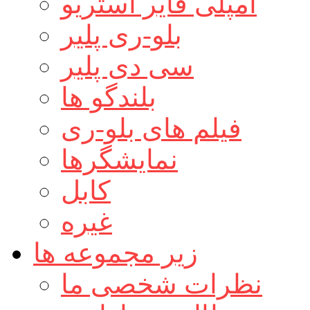
آمپلی فایر استریو
بلو-ری پلیر
سی دی پلیر
بلندگو ها
فیلم های بلو-ری
نمایشگرها
کابل
غیره
زیر مجموعه ها
نظرات شخصی ما