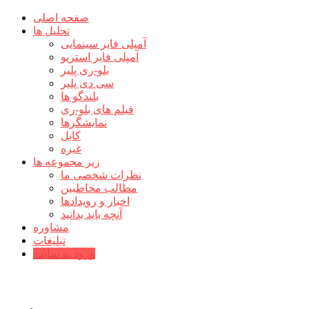
صفحه اصلی
تحلیل ها
آمپلی فایر سینمایی
آمپلی فایر استریو
بلو-ری پلیر
سی دی پلیر
بلندگو ها
فیلم های بلو-ری
نمایشگرها
کابل
غیره
زیر مجموعه ها
نظرات شخصی ما
مطالب مخاطبین
اخبار و رویدادها
آنچه باید بدانید
مشاوره
تبلیغات
ورود به سایت